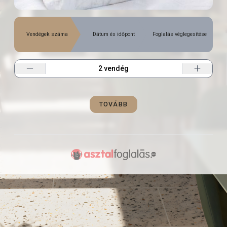
Vendégek száma
Dátum és időpont
Foglalás véglegesítése
TOVÁBB